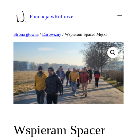
Przejdź
do
Fundacja wKulturze
treści
Strona główna
/
Darowizny
/ Wspieram Spacer Męski
Wspieram Spacer