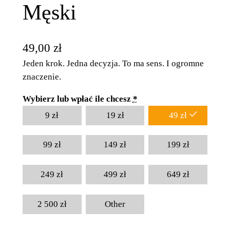
Męski
49,00
zł
Jeden krok. Jedna decyzja. To ma sens. I ogromne
znaczenie.
Wybierz lub wpłać ile chcesz
*
9
zł
19
zł
49
zł
99
zł
149
zł
199
zł
249
zł
499
zł
649
zł
2 500
zł
Other