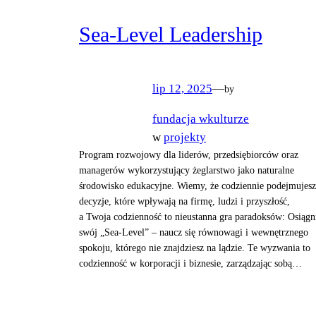
Sea-Level Leadership
lip 12, 2025
—
by
fundacja wkulturze
w
projekty
Program rozwojowy dla liderów, przedsiębiorców oraz
managerów wykorzystujący żeglarstwo jako naturalne
środowisko edukacyjne. Wiemy, że codziennie podejmujesz
decyzje, które wpływają na firmę, ludzi i przyszłość,
a Twoja codzienność to nieustanna gra paradoksów: Osiągn
swój „Sea-Level” – naucz się równowagi i wewnętrznego
spokoju, którego nie znajdziesz na lądzie. Te wyzwania to
codzienność w korporacji i biznesie, zarządzając sobą…