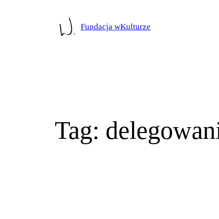
Przejdź
do
Fundacja wKulturze
treści
Tag:
delegowan