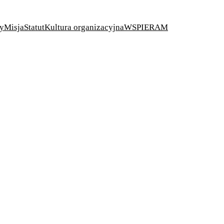
ty
Misja
Statut
Kultura organizacyjna
WSPIERAM