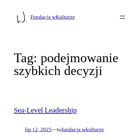
Przejdź
do
Fundacja wKulturze
treści
Tag:
podejmowanie
szybkich decyzji
Sea-Level Leadership
lip 12, 2025
—
fundacja wkulturze
by